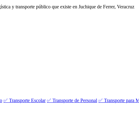
gística y transporte público que existe en Juchique de Ferrer, Veracruz
vo
✅ Transporte Escolar
✅ Transporte de Personal
✅ Transporte para M