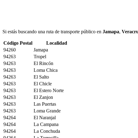
Si estás buscando una ruta de transporte público en
Jamapa
,
Veracr
Código Postal
Localidad
94260
Jamapa
94263
Tropel
94263
El Rincón
94263
Loma Chica
94263
El Salto
94263
El Chicle
94263
El Estero Norte
94263
El Zanjon
94263
Las Puertas
94263
Loma Grande
94264
El Naranjal
94264
La Campana
94264
La Conchuda
94264
La Torrecilla