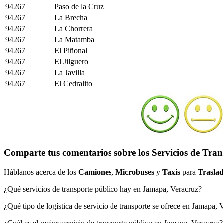
94267
Paso de la Cruz
94267
La Brecha
94267
La Chorrera
94267
La Matamba
94267
El Piñonal
94267
El Jilguero
94267
La Javilla
94267
El Cedralito
Comparte tus comentarios sobre los Servicios de Tra
Háblanos acerca de los
Camiones
,
Microbuses
y
Taxis
para
Traslad
¿Qué servicios de transporte público hay en Jamapa, Veracruz?
¿Qué tipo de logística de servicio de transporte se ofrece en Jamapa, 
¿Cuál es el mejor servicio de transporte público en Jamapa, Veracruz?