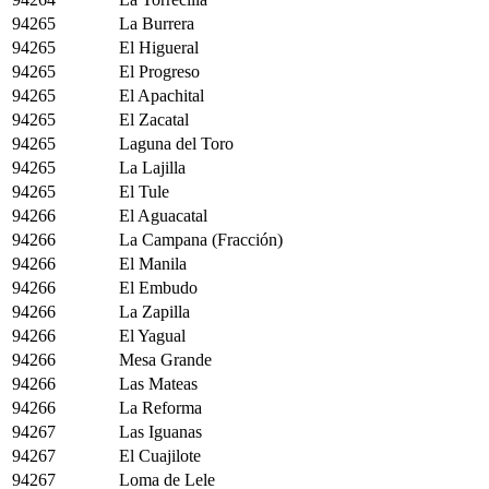
94265
La Burrera
94265
El Higueral
94265
El Progreso
94265
El Apachital
94265
El Zacatal
94265
Laguna del Toro
94265
La Lajilla
94265
El Tule
94266
El Aguacatal
94266
La Campana (Fracción)
94266
El Manila
94266
El Embudo
94266
La Zapilla
94266
El Yagual
94266
Mesa Grande
94266
Las Mateas
94266
La Reforma
94267
Las Iguanas
94267
El Cuajilote
94267
Loma de Lele