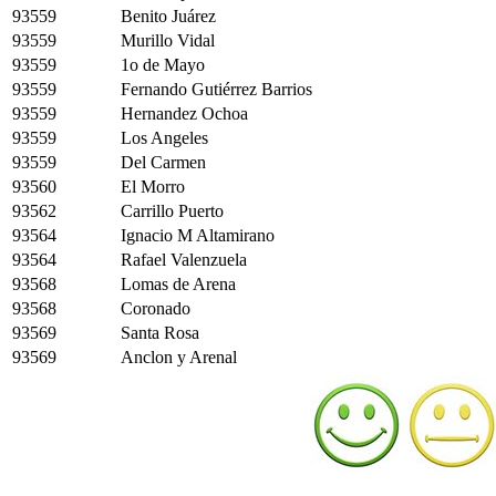
93559
Benito Juárez
93559
Murillo Vidal
93559
1o de Mayo
93559
Fernando Gutiérrez Barrios
93559
Hernandez Ochoa
93559
Los Angeles
93559
Del Carmen
93560
El Morro
93562
Carrillo Puerto
93564
Ignacio M Altamirano
93564
Rafael Valenzuela
93568
Lomas de Arena
93568
Coronado
93569
Santa Rosa
93569
Anclon y Arenal