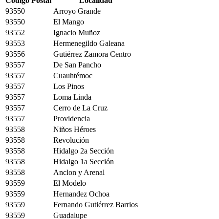
Código Postal
Localidad
93550
Arroyo Grande
93550
El Mango
93552
Ignacio Muñoz
93553
Hermenegildo Galeana
93556
Gutiérrez Zamora Centro
93557
De San Pancho
93557
Cuauhtémoc
93557
Los Pinos
93557
Loma Linda
93557
Cerro de La Cruz
93557
Providencia
93558
Niños Héroes
93558
Revolución
93558
Hidalgo 2a Sección
93558
Hidalgo 1a Sección
93558
Anclon y Arenal
93559
El Modelo
93559
Hernandez Ochoa
93559
Fernando Gutiérrez Barrios
93559
Guadalupe