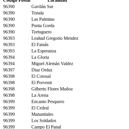
Código Postal
Localidad
96390
Gavilán Sur
96390
Tonala
96390
Las Palmitas
96390
Punta Gorda
96390
Tortuguero
96393
Lealtad Gregorio Mendez
96393
El Faisán
96393
La Esperanza
96394
La Gloria
96394
Miguel Alemán Valdez
96397
Diaz Ordaz
96398
El Corosal
96398
El Porvenir
96398
Gilberto Flores Muñoz
96398
La Arena
96399
Encanto Pesquero
96399
El Cedral
96399
Manantiales
96399
Los Soldados
96399
Campo El Panal