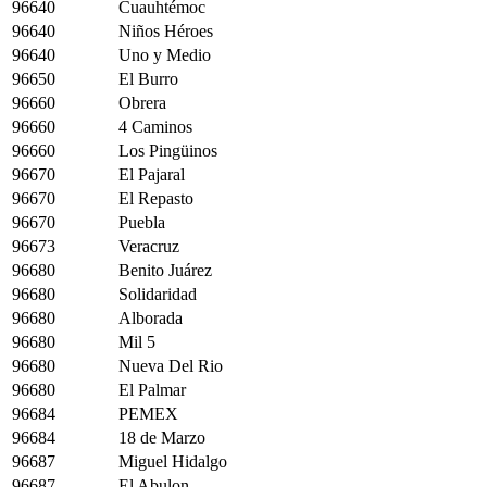
96640
Cuauhtémoc
96640
Niños Héroes
96640
Uno y Medio
96650
El Burro
96660
Obrera
96660
4 Caminos
96660
Los Pingüinos
96670
El Pajaral
96670
El Repasto
96670
Puebla
96673
Veracruz
96680
Benito Juárez
96680
Solidaridad
96680
Alborada
96680
Mil 5
96680
Nueva Del Rio
96680
El Palmar
96684
PEMEX
96684
18 de Marzo
96687
Miguel Hidalgo
96687
El Abulon