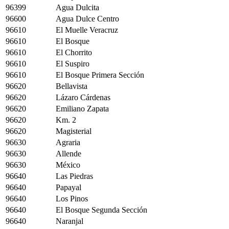
96399
Agua Dulcita
96600
Agua Dulce Centro
96610
El Muelle Veracruz
96610
El Bosque
96610
El Chorrito
96610
El Suspiro
96610
El Bosque Primera Sección
96620
Bellavista
96620
Lázaro Cárdenas
96620
Emiliano Zapata
96620
Km. 2
96620
Magisterial
96630
Agraria
96630
Allende
96630
México
96640
Las Piedras
96640
Papayal
96640
Los Pinos
96640
El Bosque Segunda Sección
96640
Naranjal