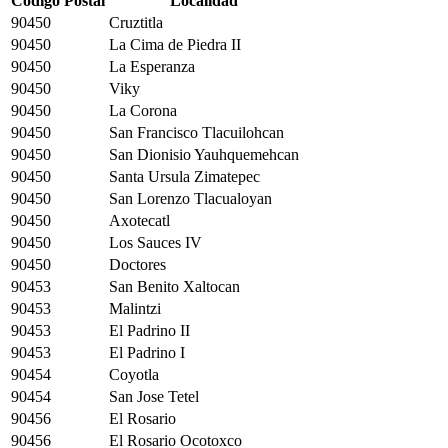
Código Postal
Localidad
90450
Cruztitla
90450
La Cima de Piedra II
90450
La Esperanza
90450
Viky
90450
La Corona
90450
San Francisco Tlacuilohcan
90450
San Dionisio Yauhquemehcan
90450
Santa Ursula Zimatepec
90450
San Lorenzo Tlacualoyan
90450
Axotecatl
90450
Los Sauces IV
90450
Doctores
90453
San Benito Xaltocan
90453
Malintzi
90453
El Padrino II
90453
El Padrino I
90454
Coyotla
90454
San Jose Tetel
90456
El Rosario
90456
El Rosario Ocotoxco