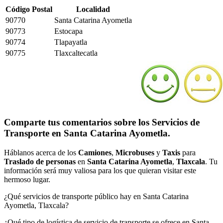
Código Postal
Localidad
90770
Santa Catarina Ayometla
90773
Estocapa
90774
Tlapayatla
90775
Tlaxcaltecatla
Comparte tus comentarios sobre los Servicios de
Transporte en Santa Catarina Ayometla.
Háblanos acerca de los
Camiones
,
Microbuses
y
Taxis
para
Traslado de personas
en
Santa Catarina Ayometla
,
Tlaxcala
. Tu
información será muy valiosa para los que quieran visitar este
hermoso lugar.
¿Qué servicios de transporte público hay en Santa Catarina
Ayometla, Tlaxcala?
¿Qué tipo de logística de servicio de transporte se ofrece en Santa