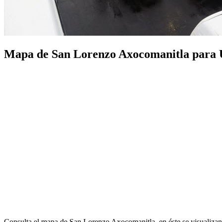
Mapa de San Lorenzo Axocomanitla para Uti
Consulta el mapa de San Lorenzo Axocomanitla, en éste se visualizan