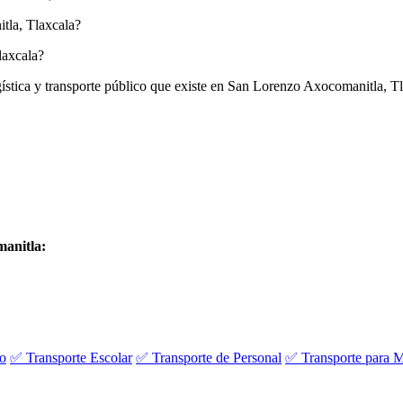
tla, Tlaxcala?
laxcala?
ogística y transporte público que existe en San Lorenzo Axocomanitla, T
manitla:
vo
✅ Transporte Escolar
✅ Transporte de Personal
✅ Transporte para M