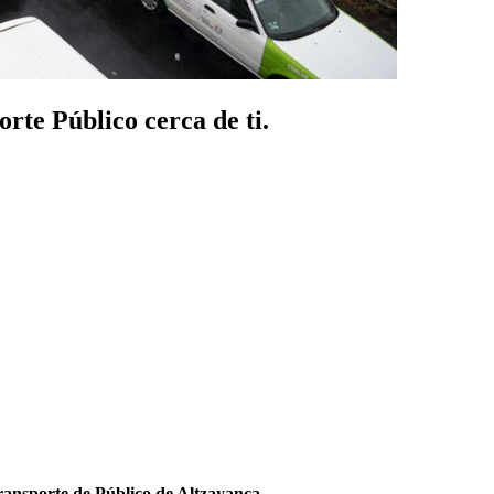
rte Público cerca de ti.
ransporte de Público de Altzayanca
.