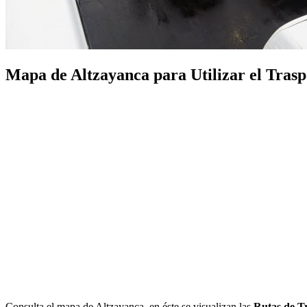
Mapa de Altzayanca para Utilizar el Traspo
Consulta el mapa de Altzayanca, en éste se visualizan las
Rutas de T