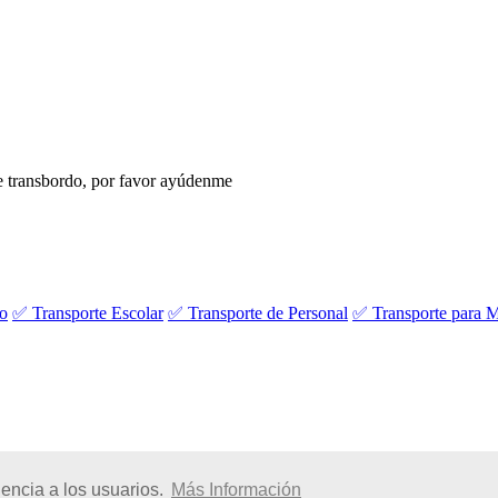
 transbordo, por favor ayúdenme
vo
✅ Transporte Escolar
✅ Transporte de Personal
✅ Transporte para M
encia a los usuarios.
Más Información