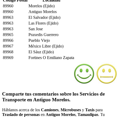
Código Postal
Localidad
89960
Morelos (Ejido)
89960
Antiguo Morelos
89963
El Salvador (Ejido)
89963
Las Flores (Ejido)
89963
San Jose
89965
Praxedis Guerrero
89966
Pueblo Viejo
89967
México Libre (Ejido)
89968
El Sáuz (Ejido)
89969
Fortines O Emiliano Zapata
Comparte tus comentarios sobre los Servicios de
Transporte en Antiguo Morelos.
Háblanos acerca de los
Camiones
,
Microbuses
y
Taxis
para
Traslado de personas
en
Antiguo Morelos
,
Tamaulipas
. Tu