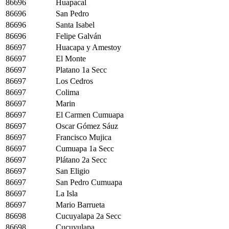
86696
Huapacal
86696
San Pedro
86696
Santa Isabel
86696
Felipe Galván
86697
Huacapa y Amestoy
86697
El Monte
86697
Platano 1a Secc
86697
Los Cedros
86697
Colima
86697
Marin
86697
El Carmen Cumuapa
86697
Oscar Gómez Sáuz
86697
Francisco Mujica
86697
Cumuapa 1a Secc
86697
Plátano 2a Secc
86697
San Eligio
86697
San Pedro Cumuapa
86697
La Isla
86697
Mario Barrueta
86698
Cucuyalapa 2a Secc
86698
Cucuyulapa