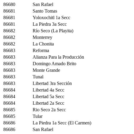
86680
San Rafael
86681
Santo Tomas
86681
Yoloxochitl 1a Secc
86681
La Piedra 3a Secc
86682
Río Seco (La Playita)
86682
Monterrey
86682
La Chonita
86683
Reforma
86683
Alianza Para la Producción
86683
Domingo Amado Brito
86683
Monte Grande
86683
Tunal
86683
Libertad 3ra Sección
86684
Libertad 4a Secc
86684
Libertad 5a Secc
86684
Libertad 2a Secc
86685
Rio Seco 2a Secc
86685
Tular
86686
La Piedra 1a Secc (El Carmen)
86686
San Rafael