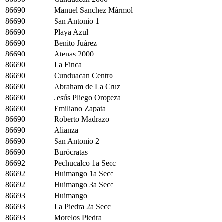
86690
Manuel Sanchez Mármol
86690
San Antonio 1
86690
Playa Azul
86690
Benito Juárez
86690
Atenas 2000
86690
La Finca
86690
Cunduacan Centro
86690
Abraham de La Cruz
86690
Jesús Pliego Oropeza
86690
Emiliano Zapata
86690
Roberto Madrazo
86690
Alianza
86690
San Antonio 2
86690
Burócratas
86692
Pechucalco 1a Secc
86692
Huimango 1a Secc
86692
Huimango 3a Secc
86693
Huimango
86693
La Piedra 2a Secc
86693
Morelos Piedra