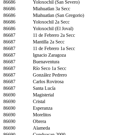
86686
Yoloxochil (San Severo)
86686
Miahuatlan 3a Secc
86686
Miahuatlan (San Gregorio)
86686
Yoloxochil 2a Secc
86686
Yoloxochil (El Joval)
86687
11 de Febrero 2a Secc
86687
Mantilla 2a Secc
86687
11 de Febrero 1a Secc
86687
Ignacio Zaragoza
86687
Buenaventura
86687
Río Seco 1a Secc
86687
González Pedrero
86687
Carlos Rovirosa
86687
Santa Lucía
86690
Magisterial
86690
Cristal
86690
Esperanza
86690
Morelitos
86690
Obrera
86690
Alameda
86690
Cunduacan 2000