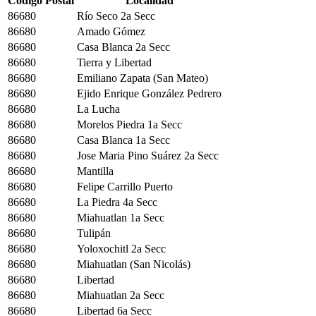
Código Postal
Localidad
86680
Río Seco 2a Secc
86680
Amado Gómez
86680
Casa Blanca 2a Secc
86680
Tierra y Libertad
86680
Emiliano Zapata (San Mateo)
86680
Ejido Enrique González Pedrero
86680
La Lucha
86680
Morelos Piedra 1a Secc
86680
Casa Blanca 1a Secc
86680
Jose Maria Pino Suárez 2a Secc
86680
Mantilla
86680
Felipe Carrillo Puerto
86680
La Piedra 4a Secc
86680
Miahuatlan 1a Secc
86680
Tulipán
86680
Yoloxochitl 2a Secc
86680
Miahuatlan (San Nicolás)
86680
Libertad
86680
Miahuatlan 2a Secc
86680
Libertad 6a Secc