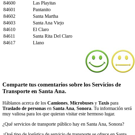
84600
Las Playitas
84601
Pantanito
84602
Santa Martha
84603
Santa Ana Viejo
84610
El Claro
84611
Santa Rita Del Claro
84617
Llano
Comparte tus comentarios sobre los Servicios de
Transporte en Santa Ana.
Háblanos acerca de los
Camiones
,
Microbuses
y
Taxis
para
Traslado de personas
en
Santa Ana
,
Sonora
. Tu información será
muy valiosa para los que quieran visitar este hermoso lugar.
¿Qué servicios de transporte público hay en Santa Ana, Sonora?
¿Qué tipo de logística de servicio de transporte se ofrece en Santa