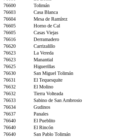
76600
Tolimán
76603
Casa Blanca
76604
Mesa de Ramírez
76605
Horno de Cal
76605
Casas Viejas
76616
Derramadero
76620
Carrizalillo
76623
La Vereda
76623
Manantial
76625
Higuerillas
76630
San Miguel Tolimán
76631
El Tequesquite
76632
El Molino
76632
Tierra Volteada
76633
Sabino de San Ambrosio
76634
Gudinos
76637
Panales
76640
El Pueblito
76640
El Rincón
76640
San Pablo Tolimán