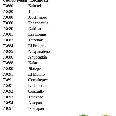
Código Postal
Localidad
73680
Xaltetela
73680
Tahitic
73680
Xochitepec
73680
Zacapoaxtla
73680
Xaltipac
73681
Las Lomas
73683
Tatzcuala
73684
El Progreso
73685
Nexpanateno
73686
Ahuacatlán
73688
Xalacapan
73690
Jilotepec
73691
El Molino
73691
Comaltepec
73691
La Libertad
73692
Cuacuillo
73693
Tatoxcac
73694
Atacpan
73697
Ixtacapan