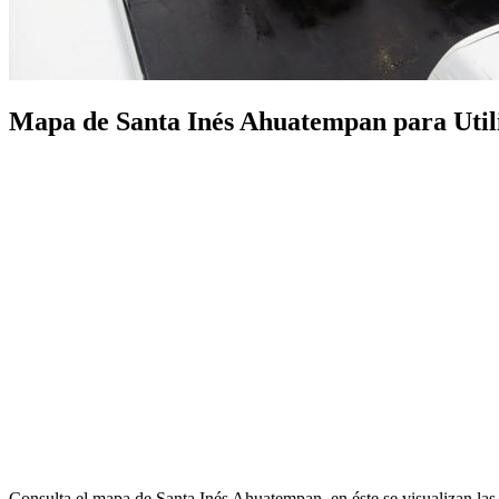
Mapa de Santa Inés Ahuatempan para Utiliz
Consulta el mapa de Santa Inés Ahuatempan, en éste se visualizan la