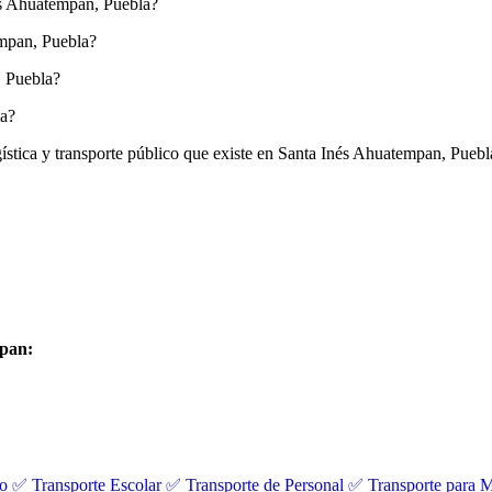
nés Ahuatempan, Puebla?
empan, Puebla?
, Puebla?
la?
ogística y transporte público que existe en Santa Inés Ahuatempan, Puebl
mpan:
vo
✅ Transporte Escolar
✅ Transporte de Personal
✅ Transporte para M