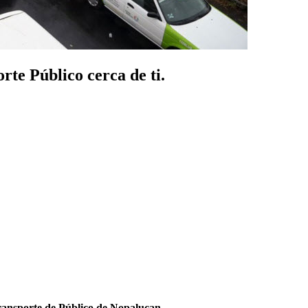
te Público cerca de ti.
ransporte de Público de Nopalucan
.