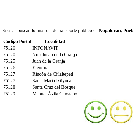
Si estás buscando una ruta de transporte público en
Nopalucan
,
Pueb
Código Postal
Localidad
75120
INFONAVIT
75120
Nopalucan de la Granja
75125
Juan de la Granja
75126
Erendira
75127
Rincón de Citlaltepetl
75127
Santa María Ixtiyucan
75128
Santa Cruz del Bosque
75129
Manuel Ávila Camacho