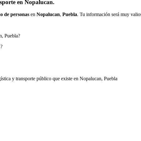
nsporte en Nopalucan.
o de personas
en
Nopalucan
,
Puebla
. Tu información será muy valios
an, Puebla?
a?
ogística y transporte público que existe en Nopalucan, Puebla