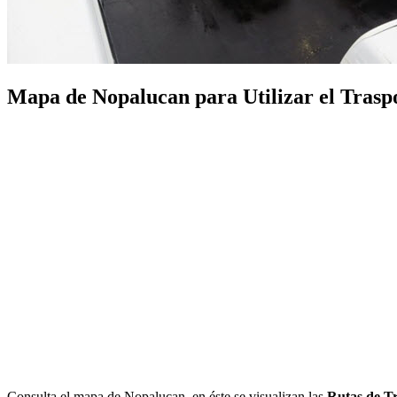
Mapa de Nopalucan para Utilizar el Traspor
Consulta el mapa de Nopalucan, en éste se visualizan las
Rutas de T