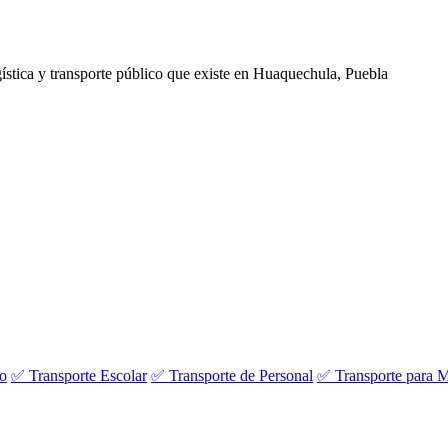
ogística y transporte público que existe en Huaquechula, Puebla
vo
✅ Transporte Escolar
✅ Transporte de Personal
✅ Transporte para M