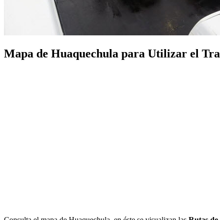
Mapa de Huaquechula para Utilizar el Tras
Consulta el mapa de Huaquechula, en éste se visualizan las
Rutas de