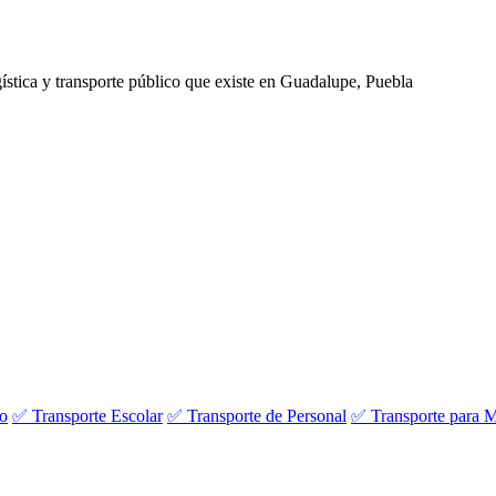
ogística y transporte público que existe en Guadalupe, Puebla
vo
✅ Transporte Escolar
✅ Transporte de Personal
✅ Transporte para M