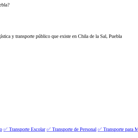
uebla?
ística y transporte público que existe en Chila de la Sal, Puebla
vo
✅ Transporte Escolar
✅ Transporte de Personal
✅ Transporte para M