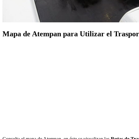
Mapa de Atempan para Utilizar el Trasport
Consulta el mapa de Atempan, en éste se visualizan las
Rutas de Tra