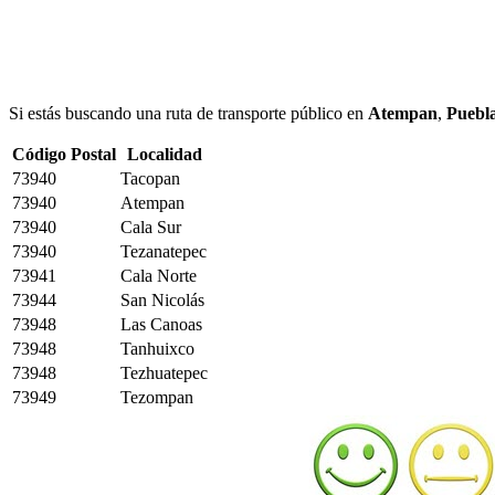
Si estás buscando una ruta de transporte público en
Atempan
,
Puebl
Código Postal
Localidad
73940
Tacopan
73940
Atempan
73940
Cala Sur
73940
Tezanatepec
73941
Cala Norte
73944
San Nicolás
73948
Las Canoas
73948
Tanhuixco
73948
Tezhuatepec
73949
Tezompan