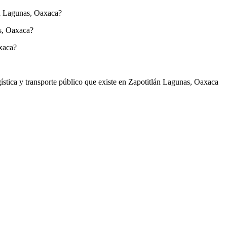
lán Lagunas, Oaxaca?
as, Oaxaca?
xaca?
ogística y transporte público que existe en Zapotitlán Lagunas, Oaxaca
: