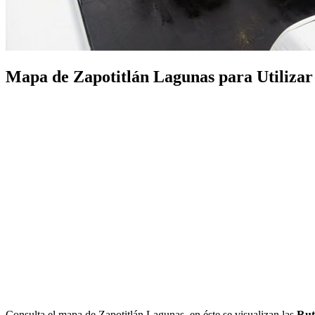
Mapa de Zapotitlán Lagunas para Utilizar e
Consulta el mapa de Zapotitlán Lagunas, en éste se visualizan las
Rut