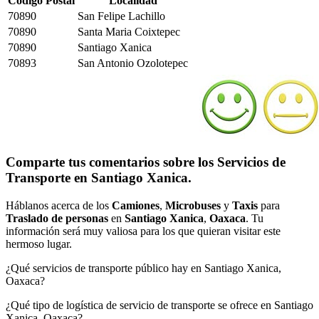
Código Postal
Localidad
70890
San Felipe Lachillo
70890
Santa Maria Coixtepec
70890
Santiago Xanica
70893
San Antonio Ozolotepec
Comparte tus comentarios sobre los Servicios de
Transporte en Santiago Xanica.
Háblanos acerca de los
Camiones
,
Microbuses
y
Taxis
para
Traslado de personas
en
Santiago Xanica
,
Oaxaca
. Tu
información será muy valiosa para los que quieran visitar este
hermoso lugar.
¿Qué servicios de transporte público hay en Santiago Xanica,
Oaxaca?
¿Qué tipo de logística de servicio de transporte se ofrece en Santiago
Xanica, Oaxaca?