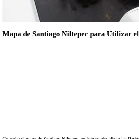
Mapa de Santiago Niltepec para Utilizar el
Consulta el mapa de Santiago Niltepec, en éste se visualizan las
Rutas