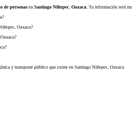
o de personas
en
Santiago Niltepec
,
Oaxaca
. Tu información será mu
ca?
 Niltepec, Oaxaca?
, Oaxaca?
aca?
gística y transporte público que existe en Santiago Niltepec, Oaxaca