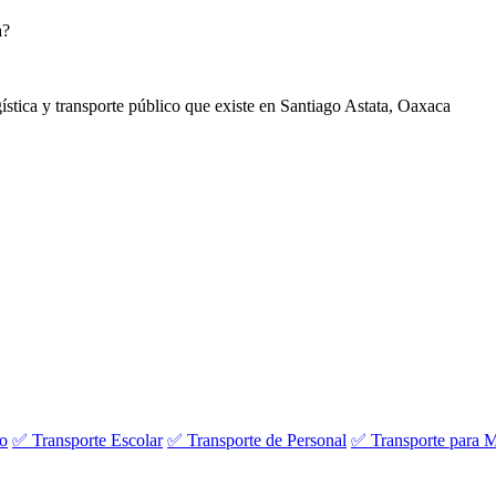
a?
gística y transporte público que existe en Santiago Astata, Oaxaca
vo
✅ Transporte Escolar
✅ Transporte de Personal
✅ Transporte para M