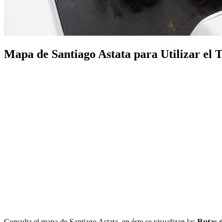
Mapa de Santiago Astata para Utilizar el T
Consulta el mapa de Santiago Astata, en éste se visualizan las
Rutas d