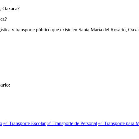
o, Oaxaca?
aca?
ogística y transporte público que existe en Santa María del Rosario, Oax
ario:
vo
✅ Transporte Escolar
✅ Transporte de Personal
✅ Transporte para M