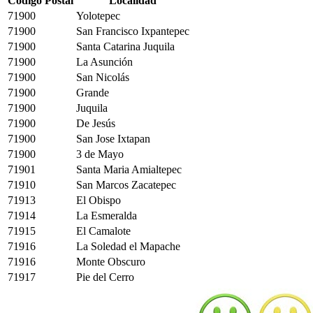
Código Postal
Localidad
71900
Yolotepec
71900
San Francisco Ixpantepec
71900
Santa Catarina Juquila
71900
La Asunción
71900
San Nicolás
71900
Grande
71900
Juquila
71900
De Jesús
71900
San Jose Ixtapan
71900
3 de Mayo
71901
Santa Maria Amialtepec
71910
San Marcos Zacatepec
71913
El Obispo
71914
La Esmeralda
71915
El Camalote
71916
La Soledad el Mapache
71916
Monte Obscuro
71917
Pie del Cerro