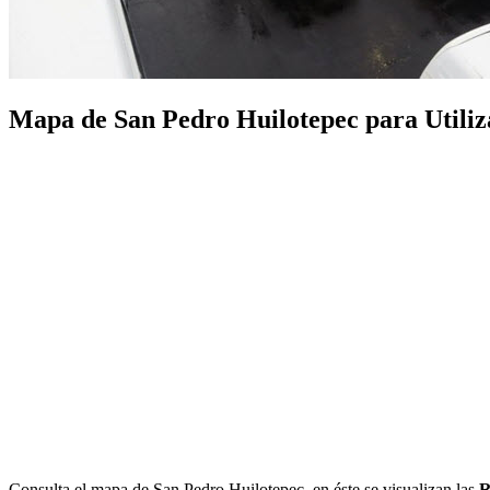
Mapa de San Pedro Huilotepec para Utilizar
Consulta el mapa de San Pedro Huilotepec, en éste se visualizan las
R