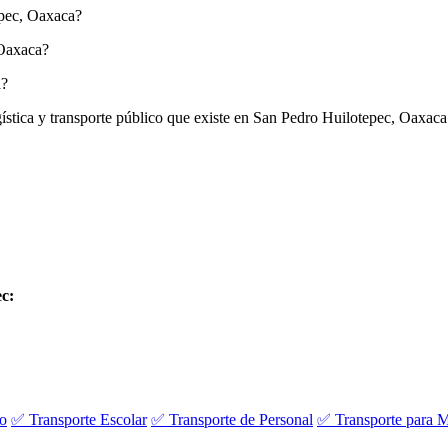
epec, Oaxaca?
 Oaxaca?
a?
ogística y transporte público que existe en San Pedro Huilotepec, Oaxaca
c:
vo
✅ Transporte Escolar
✅ Transporte de Personal
✅ Transporte para M