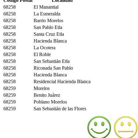
Código Postal
Localidad
68258
El Manantial
68258
La Esmeralda
68258
Barrio Morelos
68258
San Pablo Etla
68258
Santa Cruz Etla
68258
Hacienda Blanca
68258
La Ocotera
68258
El Roble
68258
San Sebastián Etla
68258
Riconada San Pablo
68258
Hacienda Blanca
68258
Residencial Hacienda Blanca
68259
Morelos
68259
Benito Juárez
68259
Poblano Morelos
68259
San Sebastián de las Flores