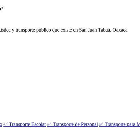
a?
ogística y transporte público que existe en San Juan Tabaá, Oaxaca
vo
✅ Transporte Escolar
✅ Transporte de Personal
✅ Transporte para M