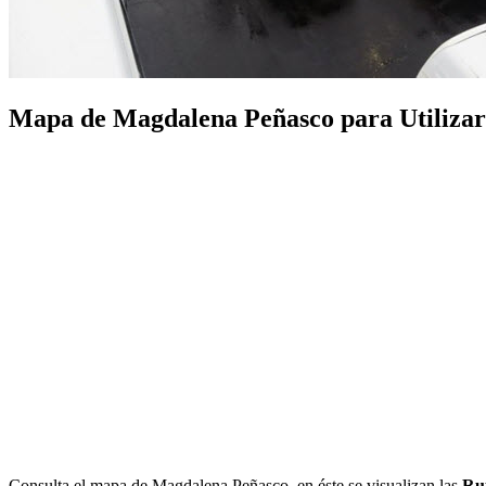
Mapa de Magdalena Peñasco para Utilizar e
Consulta el mapa de Magdalena Peñasco, en éste se visualizan las
Rut