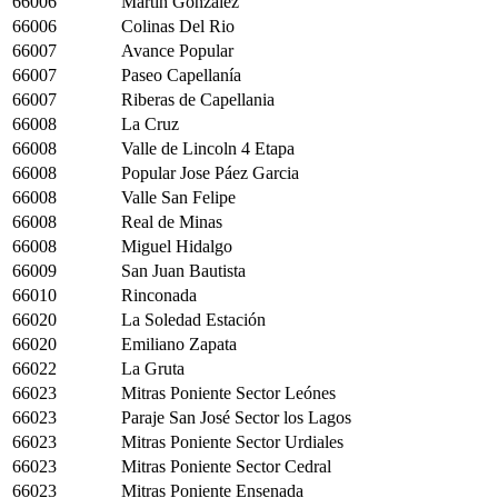
66006
Martin Gonzalez
66006
Colinas Del Rio
66007
Avance Popular
66007
Paseo Capellanía
66007
Riberas de Capellania
66008
La Cruz
66008
Valle de Lincoln 4 Etapa
66008
Popular Jose Páez Garcia
66008
Valle San Felipe
66008
Real de Minas
66008
Miguel Hidalgo
66009
San Juan Bautista
66010
Rinconada
66020
La Soledad Estación
66020
Emiliano Zapata
66022
La Gruta
66023
Mitras Poniente Sector Leónes
66023
Paraje San José Sector los Lagos
66023
Mitras Poniente Sector Urdiales
66023
Mitras Poniente Sector Cedral
66023
Mitras Poniente Ensenada