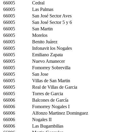
66005
Cedral
66005
Las Palmas
66005
San José Sector Aves
66005
San José Sector 5 y 6
66005
San Martin
66005
Morelos
66005
Benito Juárez
66005
Infonavit los Nogales
66005
Emiliano Zapata
66005
Nuevo Amanecer
66005
Fomorrey Sobrevilla
66005
San Jose
66005
Villas de San Martin
66005
Real de Villas de Garcia
66005
Torres de Garcia
66006
Balcones de García
66006
Fomorrey Nogales I
66006
Alfonzo Martinez Dominguez
66006
Nogales II
66006
Las Bugambilias