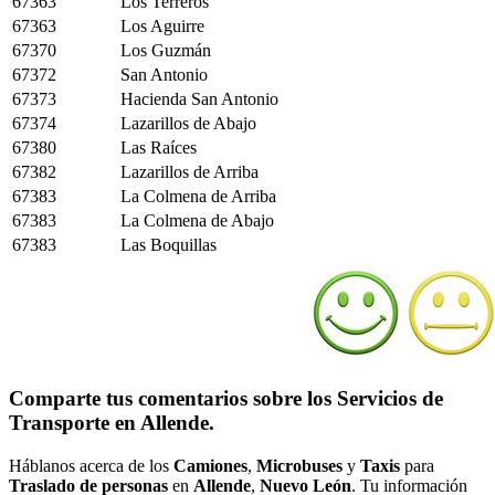
67363
Los Terreros
67363
Los Aguirre
67370
Los Guzmán
67372
San Antonio
67373
Hacienda San Antonio
67374
Lazarillos de Abajo
67380
Las Raíces
67382
Lazarillos de Arriba
67383
La Colmena de Arriba
67383
La Colmena de Abajo
67383
Las Boquillas
Comparte tus comentarios sobre los Servicios de
Transporte en Allende.
Háblanos acerca de los
Camiones
,
Microbuses
y
Taxis
para
Traslado de personas
en
Allende
,
Nuevo León
. Tu información