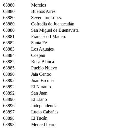
63880
Morelos
63880
Buenos Aires
63880
Severiano López
63880
Cofradía de Juanacatlán
63880
San Miguel de Buenavista
63881
Francisco I Madero
63882
Santa Fe
63883
Los Aguajes
63884
Coapan
63885
Rosa Blanca
63885
Pueblo Nuevo
63890
Jala Centro
63892
Juan Escutia
63892
El Naranjo
63892
San Juan
63896
El Llano
63896
Independencia
63897
Lucio Cabañas
63898
El Tucán
63898
Merced Ibarra