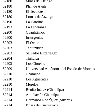
62180
Minas de Atzingo
62180
Plan de Ayala
62180
El Tecolote
62180
Lomas de Atzingo
62190
La Carolina
62193
La Esperanza
62200
Cuauhtémoc
62200
Insurgentes
62203
El Ocote
62203
Tehuiztitlán
62203
Salvador Elizarragaz
62204
Tlahuica
62205
Los Ciruelos
62209
Universidad Autónoma del Estado de Morelos
62210
Chamilpa
62210
Los Aguacates
62210
Morelos
62214
Benito Juárez (Chamilpa)
62214
Ampliación Chamilpa
62214
Hermanos Rodríguez (Suterm)
62214
Brisas de Cuernavaca