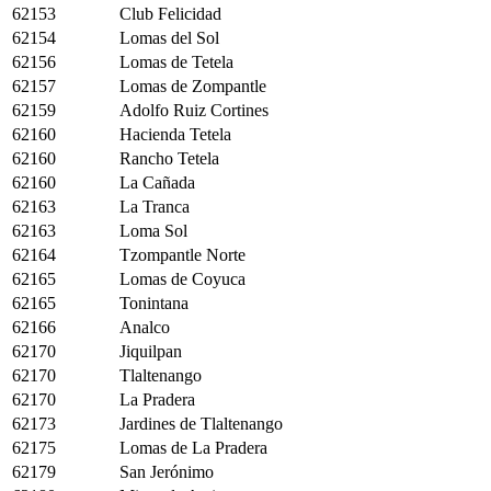
62153
Club Felicidad
62154
Lomas del Sol
62156
Lomas de Tetela
62157
Lomas de Zompantle
62159
Adolfo Ruiz Cortines
62160
Hacienda Tetela
62160
Rancho Tetela
62160
La Cañada
62163
La Tranca
62163
Loma Sol
62164
Tzompantle Norte
62165
Lomas de Coyuca
62165
Tonintana
62166
Analco
62170
Jiquilpan
62170
Tlaltenango
62170
La Pradera
62173
Jardines de Tlaltenango
62175
Lomas de La Pradera
62179
San Jerónimo