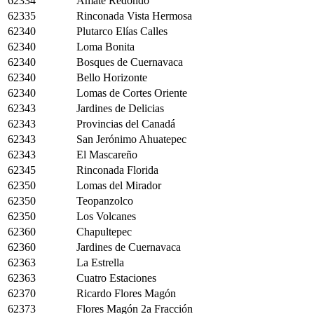
62334
Amate Redondo
62335
Rinconada Vista Hermosa
62340
Plutarco Elías Calles
62340
Loma Bonita
62340
Bosques de Cuernavaca
62340
Bello Horizonte
62340
Lomas de Cortes Oriente
62343
Jardines de Delicias
62343
Provincias del Canadá
62343
San Jerónimo Ahuatepec
62343
El Mascareño
62345
Rinconada Florida
62350
Lomas del Mirador
62350
Teopanzolco
62350
Los Volcanes
62360
Chapultepec
62360
Jardines de Cuernavaca
62363
La Estrella
62363
Cuatro Estaciones
62370
Ricardo Flores Magón
62373
Flores Magón 2a Fracción