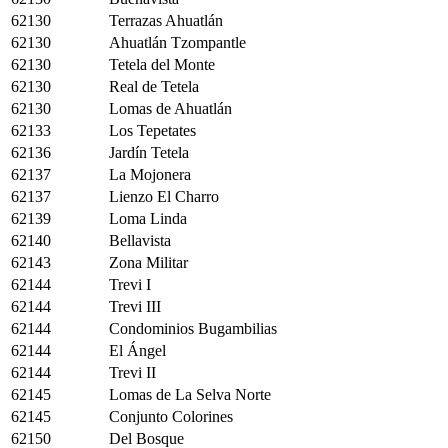
62130
Terrazas Ahuatlán
62130
Ahuatlán Tzompantle
62130
Tetela del Monte
62130
Real de Tetela
62130
Lomas de Ahuatlán
62133
Los Tepetates
62136
Jardín Tetela
62137
La Mojonera
62137
Lienzo El Charro
62139
Loma Linda
62140
Bellavista
62143
Zona Militar
62144
Trevi I
62144
Trevi III
62144
Condominios Bugambilias
62144
El Ángel
62144
Trevi II
62145
Lomas de La Selva Norte
62145
Conjunto Colorines
62150
Del Bosque