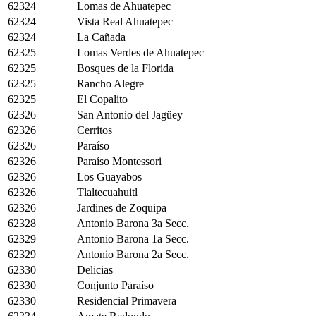
62324
Lomas de Ahuatepec
62324
Vista Real Ahuatepec
62324
La Cañada
62325
Lomas Verdes de Ahuatepec
62325
Bosques de la Florida
62325
Rancho Alegre
62325
El Copalito
62326
San Antonio del Jagüey
62326
Cerritos
62326
Paraíso
62326
Paraíso Montessori
62326
Los Guayabos
62326
Tlaltecuahuitl
62326
Jardines de Zoquipa
62328
Antonio Barona 3a Secc.
62329
Antonio Barona 1a Secc.
62329
Antonio Barona 2a Secc.
62330
Delicias
62330
Conjunto Paraíso
62330
Residencial Primavera