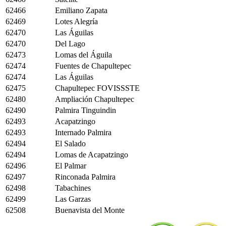
62466
Emiliano Zapata
62469
Lotes Alegría
62470
Las Águilas
62470
Del Lago
62473
Lomas del Águila
62474
Fuentes de Chapultepec
62474
Las Águilas
62475
Chapultepec FOVISSSTE
62480
Ampliación Chapultepec
62490
Palmira Tinguindin
62493
Acapatzingo
62493
Internado Palmira
62494
El Salado
62494
Lomas de Acapatzingo
62496
El Palmar
62497
Rinconada Palmira
62498
Tabachines
62499
Las Garzas
62508
Buenavista del Monte