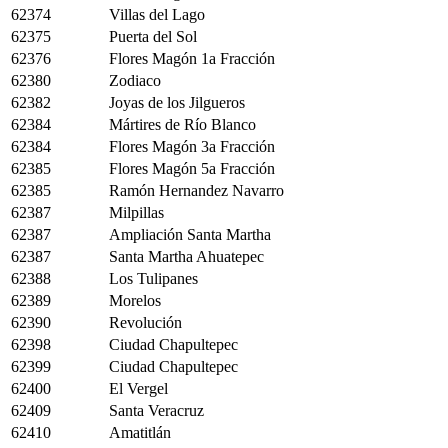
62374
Villas del Lago
62375
Puerta del Sol
62376
Flores Magón 1a Fracción
62380
Zodiaco
62382
Joyas de los Jilgueros
62384
Mártires de Río Blanco
62384
Flores Magón 3a Fracción
62385
Flores Magón 5a Fracción
62385
Ramón Hernandez Navarro
62387
Milpillas
62387
Ampliación Santa Martha
62387
Santa Martha Ahuatepec
62388
Los Tulipanes
62389
Morelos
62390
Revolución
62398
Ciudad Chapultepec
62399
Ciudad Chapultepec
62400
El Vergel
62409
Santa Veracruz
62410
Amatitlán