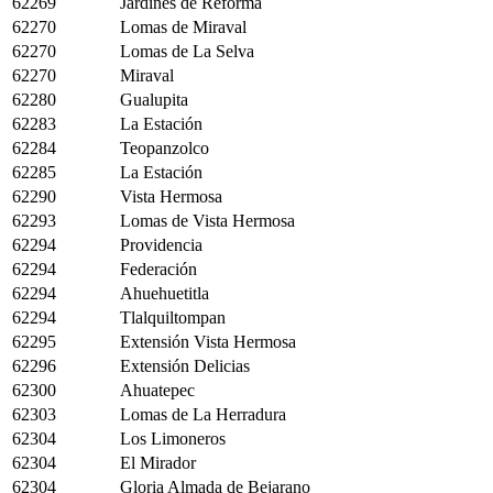
62269
Jardines de Reforma
62270
Lomas de Miraval
62270
Lomas de La Selva
62270
Miraval
62280
Gualupita
62283
La Estación
62284
Teopanzolco
62285
La Estación
62290
Vista Hermosa
62293
Lomas de Vista Hermosa
62294
Providencia
62294
Federación
62294
Ahuehuetitla
62294
Tlalquiltompan
62295
Extensión Vista Hermosa
62296
Extensión Delicias
62300
Ahuatepec
62303
Lomas de La Herradura
62304
Los Limoneros
62304
El Mirador
62304
Gloria Almada de Bejarano