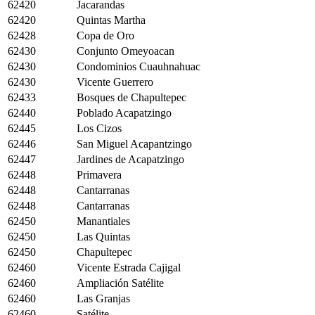
62420
Jacarandas
62420
Quintas Martha
62428
Copa de Oro
62430
Conjunto Omeyoacan
62430
Condominios Cuauhnahuac
62430
Vicente Guerrero
62433
Bosques de Chapultepec
62440
Poblado Acapatzingo
62445
Los Cizos
62446
San Miguel Acapantzingo
62447
Jardines de Acapatzingo
62448
Primavera
62448
Cantarranas
62448
Cantarranas
62450
Manantiales
62450
Las Quintas
62450
Chapultepec
62460
Vicente Estrada Cajigal
62460
Ampliación Satélite
62460
Las Granjas
62460
Satélite