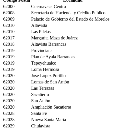
Código Postal
Localidad
62000
Cuernavaca Centro
62008
Secretaria de Hacienda y Crédito Publico
62009
Palacio de Gobierno del Estado de Morelos
62010
Altavista
62010
Las Piletas
62017
Margarita Maza de Juárez
62018
Altavista Barrancas
62019
Provinciana
62019
Plan de Ayala Barrancas
62019
Tepeyehualco
62019
Loma Hermosa
62020
José López Portillo
62020
Lomas de San Antón
62020
Las Terrazas
62020
Sacatierra
62020
San Antón
62020
Ampliación Sacatierra
62028
Santa Fe
62028
Nueva Santa María
62029
Chulavista