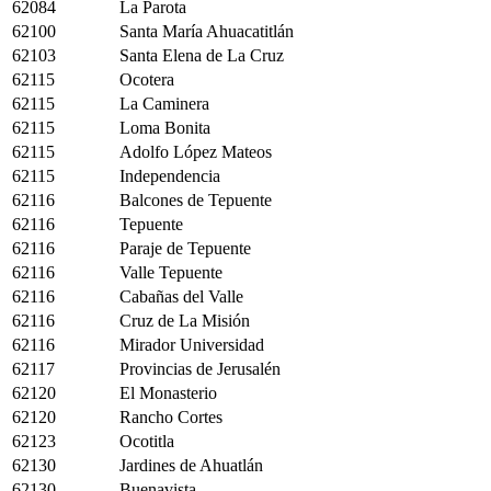
62084
La Parota
62100
Santa María Ahuacatitlán
62103
Santa Elena de La Cruz
62115
Ocotera
62115
La Caminera
62115
Loma Bonita
62115
Adolfo López Mateos
62115
Independencia
62116
Balcones de Tepuente
62116
Tepuente
62116
Paraje de Tepuente
62116
Valle Tepuente
62116
Cabañas del Valle
62116
Cruz de La Misión
62116
Mirador Universidad
62117
Provincias de Jerusalén
62120
El Monasterio
62120
Rancho Cortes
62123
Ocotitla
62130
Jardines de Ahuatlán
62130
Buenavista