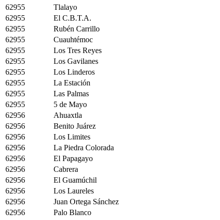
62955
Tlalayo
62955
El C.B.T.A.
62955
Rubén Carrillo
62955
Cuauhtémoc
62955
Los Tres Reyes
62955
Los Gavilanes
62955
Los Linderos
62955
La Estación
62955
Las Palmas
62955
5 de Mayo
62956
Ahuaxtla
62956
Benito Juárez
62956
Los Limites
62956
La Piedra Colorada
62956
El Papagayo
62956
Cabrera
62956
El Guamúchil
62956
Los Laureles
62956
Juan Ortega Sánchez
62956
Palo Blanco