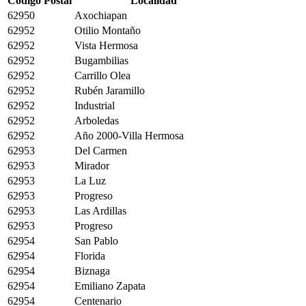
Código Postal
Localidad
62950
Axochiapan
62952
Otilio Montaño
62952
Vista Hermosa
62952
Bugambilias
62952
Carrillo Olea
62952
Rubén Jaramillo
62952
Industrial
62952
Arboledas
62952
Año 2000-Villa Hermosa
62953
Del Carmen
62953
Mirador
62953
La Luz
62953
Progreso
62953
Las Ardillas
62953
Progreso
62954
San Pablo
62954
Florida
62954
Biznaga
62954
Emiliano Zapata
62954
Centenario