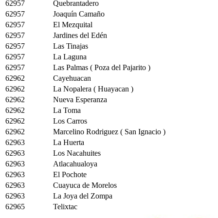
62957
Quebrantadero
62957
Joaquín Camaño
62957
El Mezquital
62957
Jardines del Edén
62957
Las Tinajas
62957
La Laguna
62957
Las Palmas ( Poza del Pajarito )
62962
Cayehuacan
62962
La Nopalera ( Huayacan )
62962
Nueva Esperanza
62962
La Toma
62962
Los Carros
62962
Marcelino Rodriguez ( San Ignacio )
62963
La Huerta
62963
Los Nacahuites
62963
Atlacahualoya
62963
El Pochote
62963
Cuayuca de Morelos
62963
La Joya del Zompa
62965
Telixtac