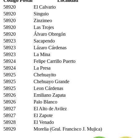
Código Postal
Localidad
58920
El Calvario
58920
Singuio
58920
Zinzimeo
58920
Las Trojes
58920
Álvaro Obregón
58923
Sacapendo
58923
Lázaro Cárdenas
58923
La Mina
58924
Felipe Carrillo Puerto
58924
La Presa
58925
Chehuayito
58925
Chehuayo Grande
58925
Leon Cárdenas
58926
Emiliano Zapata
58926
Palo Blanco
58927
El Alto de Avilez
58927
El Zapote
58928
El Venado
58929
Morelia (Gral. Francisco J. Mujica)