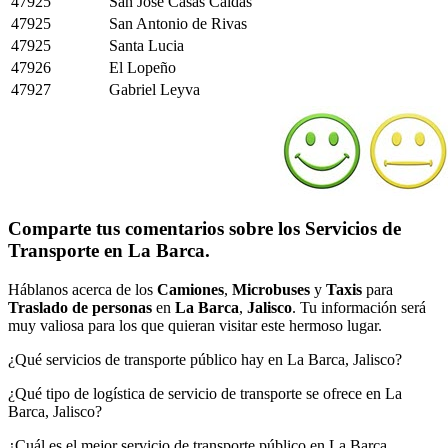
47925
San Jose Casas Caidas
47925
San Antonio de Rivas
47925
Santa Lucia
47926
El Lopeño
47927
Gabriel Leyva
Comparte tus comentarios sobre los Servicios de
Transporte en La Barca.
Háblanos acerca de los
Camiones
,
Microbuses
y
Taxis
para
Traslado de personas
en
La Barca
,
Jalisco
. Tu información será
muy valiosa para los que quieran visitar este hermoso lugar.
¿Qué servicios de transporte público hay en La Barca, Jalisco?
¿Qué tipo de logística de servicio de transporte se ofrece en La
Barca, Jalisco?
¿Cuál es el mejor servicio de transporte público en La Barca,