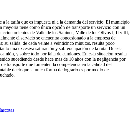
a la tarifa que es impuesta ni a la demanda del servicio. El municipio
an mayoría tiene como única opción de transporte un servicio con un
accionamientos de Valle de los Sabinos, Valle de los Olivos I, II y III,
tualmente el servicio se encuentra concesionado a la empresa de
 su salida, de cada veinte a veinticinco minutos, resulta poco
tanto una excesiva saturación y sobreocupación de la ruta. De esta
 camión, y sobre todo por falta de camiones. En esta situación resulta
a venido sucediendo desde hace mas de 10 años con la negligencia por
s de transporte que fomenten la competencia en la calidad del
entable decir que la unica forma de lograrlo es por medio de
cuchado.
ascotas