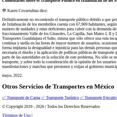
Comentarios sobre el Transporte Público en Ixtlahuacán de los 
💬 Karen Covarrubias dice:
Definitivamente no recomiendo el transporte público debido a que prop
de Ixtlahuacán de los membrillos cuenta con 67,969 habitantes, según
numero de unidades y rutas deficientes para cubrir con la demanda de us
fraccionamiento Valle de los Girasoles, La Capilla, San Mateo I, II y 
Transportes Guadalajara el Salto, misma que sólo ofrece una ruta inca
continua y tardía en las horas de mayor numero de usuarios, ocasionan
forma implanta la desigualdad e injusticia para las demás personas que 
necesaria el diseño y la aplicación de políticas públicas de transpor
parte de las autoridades en la solución de este problema. No sólo se n
transporte, y sobre todo la consideración de la opinión de los usuarios
manifestaciones y marchas que presionen y exijan al gobierno municipa
mayo, 2022.
Otros Servicios de Transportes en México
✅ Transporte de Carga
✅ Transporte Turístico
✅ Transporte Ejecuti
© Copyright 2019 - 2026 | Todos los Derechos Reservados
Términos de Uso
|