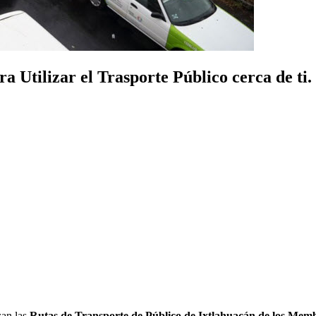
 Utilizar el Trasporte Público cerca de ti.
zan las
Rutas de Transporte de Público de Ixtlahuacán de los Memb