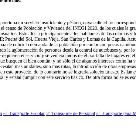
Membrillos:
orciona un servicio insuficiente y pésimo, cuya calidad no corresponde 
 el censo de Población y Vivienda del INEGI 2020, de los cuales la gr
uarios. Esto afecta principalmente a los habitantes de las colonias y fr
III; Puerta del Sol, Huerta Vieja, San Carlos y Lomas de la Capilla. Ac
paz de cubrir la demanda de la población por contar con pocos camiones;
do la aglomeración de personas desde la central de autobuses y, por lo 
requieren el servicio y se ven excluidos de él por falta de lugares en el
te que busquen el bien común, y no sólo el de algunos intereses como h
ecesitan mas unidades, sino mas rutas, la introducción de otras empresa
 en este proyecto, de lo contrario no se lograría solucionar esto. Es lam
l y estatal cumplir con este servicio básico. De otra forma no se es es
vo
✅ Transporte Escolar
✅ Transporte de Personal
✅ Transporte para M