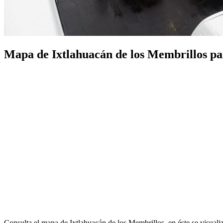
Mapa de Ixtlahuacán de los Membrillos para
Consulta el mapa de Ixtlahuacán de los Membrillos, en éste se visuali