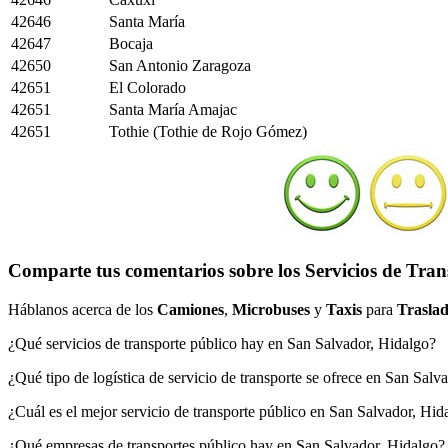
42646
Santa María
42647
Bocaja
42650
San Antonio Zaragoza
42651
El Colorado
42651
Santa María Amajac
42651
Tothie (Tothie de Rojo Gómez)
Comparte tus comentarios sobre los Servicios de Tran
Háblanos acerca de los
Camiones
,
Microbuses
y
Taxis
para
Traslad
¿Qué servicios de transporte público hay en San Salvador, Hidalgo?
¿Qué tipo de logística de servicio de transporte se ofrece en San Salv
¿Cuál es el mejor servicio de transporte público en San Salvador, Hid
¿Qué empresas de transportes público hay en San Salvador, Hidalgo?