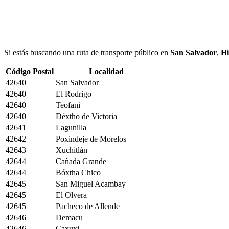
Si estás buscando una ruta de transporte público en
San Salvador
,
Hi
Código Postal
Localidad
42640
San Salvador
42640
El Rodrigo
42640
Teofani
42640
Déxtho de Victoria
42641
Lagunilla
42642
Poxindeje de Morelos
42643
Xuchitlán
42644
Cañada Grande
42644
Bóxtha Chico
42645
San Miguel Acambay
42645
El Olvera
42645
Pacheco de Allende
42646
Demacu
42646
Caxuxi