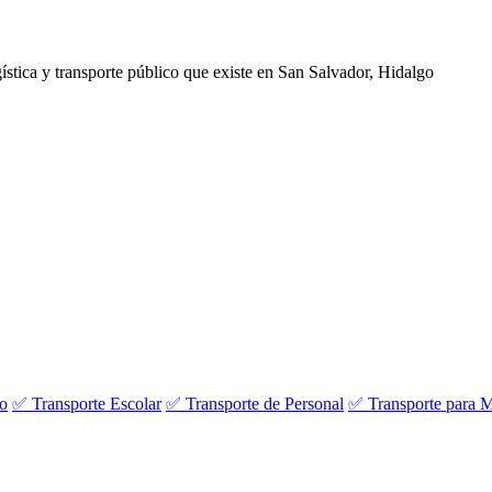
gística y transporte público que existe en San Salvador, Hidalgo
vo
✅ Transporte Escolar
✅ Transporte de Personal
✅ Transporte para M