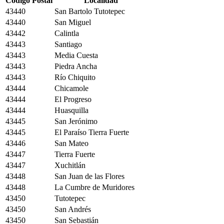
Código Postal
Localidad
43440
San Bartolo Tutotepec
43440
San Miguel
43442
Calintla
43443
Santiago
43443
Media Cuesta
43443
Piedra Ancha
43443
Río Chiquito
43444
Chicamole
43444
El Progreso
43444
Huasquilla
43445
San Jerónimo
43445
El Paraíso Tierra Fuerte
43446
San Mateo
43447
Tierra Fuerte
43447
Xuchitlán
43448
San Juan de las Flores
43448
La Cumbre de Muridores
43450
Tutotepec
43450
San Andrés
43450
San Sebastián