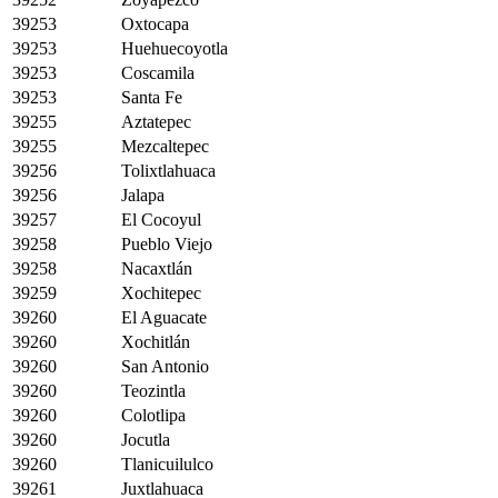
39253
Oxtocapa
39253
Huehuecoyotla
39253
Coscamila
39253
Santa Fe
39255
Aztatepec
39255
Mezcaltepec
39256
Tolixtlahuaca
39256
Jalapa
39257
El Cocoyul
39258
Pueblo Viejo
39258
Nacaxtlán
39259
Xochitepec
39260
El Aguacate
39260
Xochitlán
39260
San Antonio
39260
Teozintla
39260
Colotlipa
39260
Jocutla
39260
Tlanicuilulco
39261
Juxtlahuaca