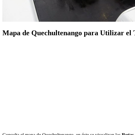
Mapa de Quechultenango para Utilizar el T
Consulta el mapa de Quechultenango, en éste se visualizan las
Rutas 