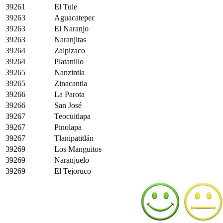
39261
El Tule
39263
Aguacatepec
39263
El Naranjo
39263
Naranjitas
39264
Zalpizaco
39264
Platanillo
39265
Nanzintla
39265
Zinacantla
39266
La Parota
39266
San José
39267
Teocuitlapa
39267
Pinolapa
39267
Tlanipatitlán
39269
Los Manguitos
39269
Naranjuelo
39269
El Tejoruco