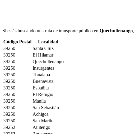
Si estás buscando una ruta de transporte público en
Quechultenango
Código Postal
Localidad
39250
Santa Cruz
39250
El Hilamar
39250
Quechultenango
39250
Insurgentes
39250
Tonalapa
39250
Buenavista
39250
Españita
39250
El Refugio
39250
Manila
39250
San Sebastián
39250
Achigca
39250
San Martín
39252
Atlitengo
39252
Zoyapezco