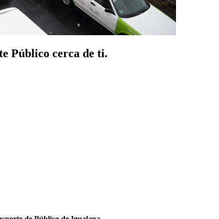
e Público cerca de ti.
sporte de Público de Igualapa
.