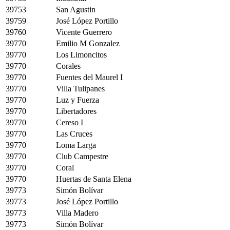
39753
San Agustin
39759
José López Portillo
39760
Vicente Guerrero
39770
Emilio M Gonzalez
39770
Los Limoncitos
39770
Corales
39770
Fuentes del Maurel I
39770
Villa Tulipanes
39770
Luz y Fuerza
39770
Libertadores
39770
Cereso I
39770
Las Cruces
39770
Loma Larga
39770
Club Campestre
39770
Coral
39770
Huertas de Santa Elena
39773
Simón Bolívar
39773
José López Portillo
39773
Villa Madero
39773
Simón Bolívar