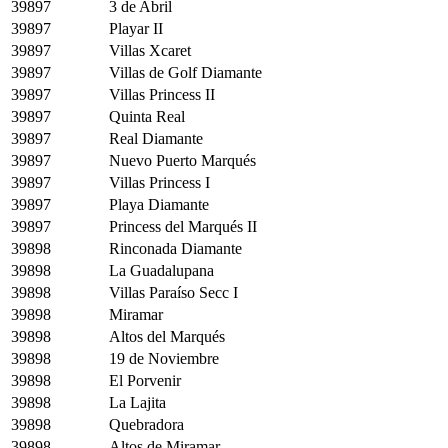
39897
3 de Abril
39897
Playar II
39897
Villas Xcaret
39897
Villas de Golf Diamante
39897
Villas Princess II
39897
Quinta Real
39897
Real Diamante
39897
Nuevo Puerto Marqués
39897
Villas Princess I
39897
Playa Diamante
39897
Princess del Marqués II
39898
Rinconada Diamante
39898
La Guadalupana
39898
Villas Paraíso Secc I
39898
Miramar
39898
Altos del Marqués
39898
19 de Noviembre
39898
El Porvenir
39898
La Lajita
39898
Quebradora
39898
Altos de Miramar