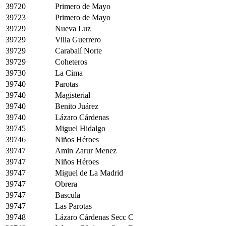
39720
Primero de Mayo
39723
Primero de Mayo
39729
Nueva Luz
39729
Villa Guerrero
39729
Carabalí Norte
39729
Coheteros
39730
La Cima
39740
Parotas
39740
Magisterial
39740
Benito Juárez
39740
Lázaro Cárdenas
39745
Miguel Hidalgo
39746
Niños Héroes
39747
Amin Zarur Menez
39747
Niños Héroes
39747
Miguel de La Madrid
39747
Obrera
39747
Bascula
39747
Las Parotas
39748
Lázaro Cárdenas Secc C