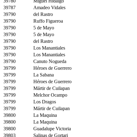
39780
Miguel Hidalgo
39787
Amadeo Vidales
39790
del Rastro
39790
Ruffo Figueroa
39790
5 de Mayo
39790
5 de Mayo
39790
del Rastro
39790
Los Manantiales
39790
Los Manantiales
39790
Canuto Nogueda
39799
Héroes de Guerrero
39799
La Sabana
39799
Héroes de Guerrero
39799
Mártir de Cuilapan
39799
Melchor Ocampo
39799
Los Dragos
39799
Mártir de Cuilapan
39800
La Maquina
39800
La Maquina
39800
Guadalupe Victoria
39803
Salinas de Gortari