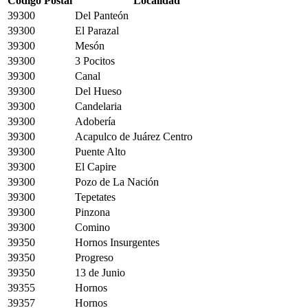
Código Postal
Localidad
39300
Del Panteón
39300
El Parazal
39300
Mesón
39300
3 Pocitos
39300
Canal
39300
Del Hueso
39300
Candelaria
39300
Adobería
39300
Acapulco de Juárez Centro
39300
Puente Alto
39300
El Capire
39300
Pozo de La Nación
39300
Tepetates
39300
Pinzona
39300
Comino
39350
Hornos Insurgentes
39350
Progreso
39350
13 de Junio
39355
Hornos
39357
Hornos