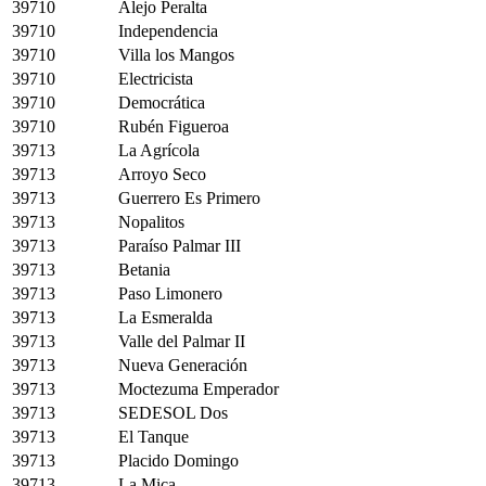
39710
Alejo Peralta
39710
Independencia
39710
Villa los Mangos
39710
Electricista
39710
Democrática
39710
Rubén Figueroa
39713
La Agrícola
39713
Arroyo Seco
39713
Guerrero Es Primero
39713
Nopalitos
39713
Paraíso Palmar III
39713
Betania
39713
Paso Limonero
39713
La Esmeralda
39713
Valle del Palmar II
39713
Nueva Generación
39713
Moctezuma Emperador
39713
SEDESOL Dos
39713
El Tanque
39713
Placido Domingo
39713
La Mica