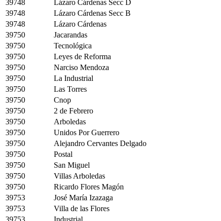
39748
Lázaro Cárdenas Secc D
39748
Lázaro Cárdenas Secc B
39748
Lázaro Cárdenas
39750
Jacarandas
39750
Tecnológica
39750
Leyes de Reforma
39750
Narciso Mendoza
39750
La Industrial
39750
Las Torres
39750
Cnop
39750
2 de Febrero
39750
Arboledas
39750
Unidos Por Guerrero
39750
Alejandro Cervantes Delgado
39750
Postal
39750
San Miguel
39750
Villas Arboledas
39750
Ricardo Flores Magón
39753
José María Izazaga
39753
Villa de las Flores
39753
Industrial