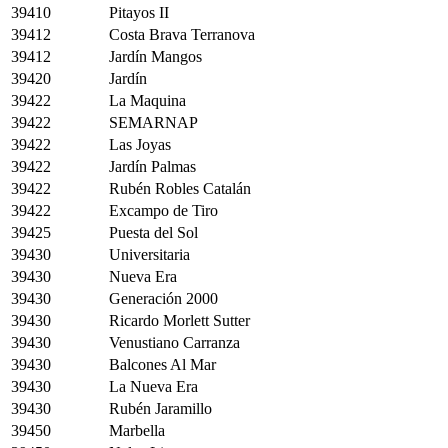
39410
Pitayos II
39412
Costa Brava Terranova
39412
Jardín Mangos
39420
Jardín
39422
La Maquina
39422
SEMARNAP
39422
Las Joyas
39422
Jardín Palmas
39422
Rubén Robles Catalán
39422
Excampo de Tiro
39425
Puesta del Sol
39430
Universitaria
39430
Nueva Era
39430
Generación 2000
39430
Ricardo Morlett Sutter
39430
Venustiano Carranza
39430
Balcones Al Mar
39430
La Nueva Era
39430
Rubén Jaramillo
39450
Marbella