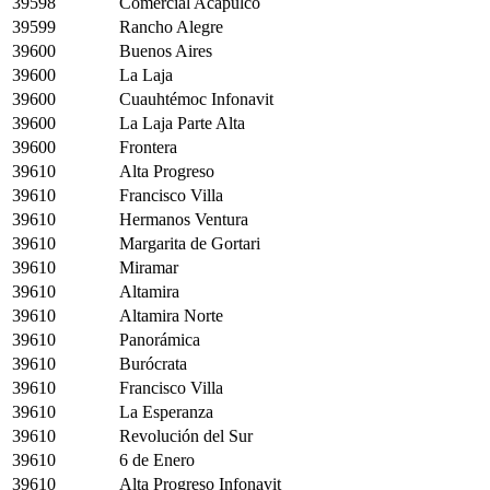
39598
Comercial Acapulco
39599
Rancho Alegre
39600
Buenos Aires
39600
La Laja
39600
Cuauhtémoc Infonavit
39600
La Laja Parte Alta
39600
Frontera
39610
Alta Progreso
39610
Francisco Villa
39610
Hermanos Ventura
39610
Margarita de Gortari
39610
Miramar
39610
Altamira
39610
Altamira Norte
39610
Panorámica
39610
Burócrata
39610
Francisco Villa
39610
La Esperanza
39610
Revolución del Sur
39610
6 de Enero
39610
Alta Progreso Infonavit