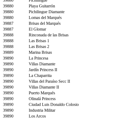
39880
Pichilingue
39880
Playa Guitarrón
39880
Pichilingue Diamante
39880
Lomas del Marqués
39887
Brisas del Marqués
39887
El Glomar
39888
Rinconada de las Brisas
39888
Las Brisas 1
39888
Las Brisas 2
39889
Marina Brisas
39890
La Princesa
39890
Villas Diamante
39890
Jardín Princess II
39890
La Chaparrita
39890
Villas del Paraíso Secc II
39890
Villas Diamante II
39890
Puerto Marqués
39890
Olinalá Princess
39890
Ciudad Luis Donaldo Colosio
39890
Industria Militar
39890
Los Arcos