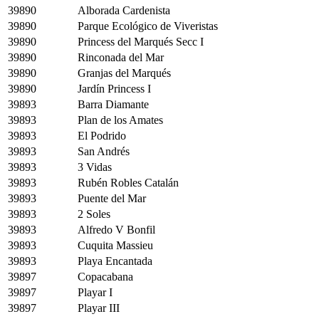
39890
Alborada Cardenista
39890
Parque Ecológico de Viveristas
39890
Princess del Marqués Secc I
39890
Rinconada del Mar
39890
Granjas del Marqués
39890
Jardín Princess I
39893
Barra Diamante
39893
Plan de los Amates
39893
El Podrido
39893
San Andrés
39893
3 Vidas
39893
Rubén Robles Catalán
39893
Puente del Mar
39893
2 Soles
39893
Alfredo V Bonfil
39893
Cuquita Massieu
39893
Playa Encantada
39897
Copacabana
39897
Playar I
39897
Playar III