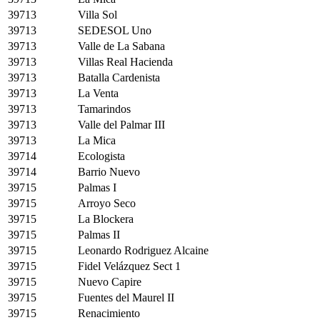
39713
Villa Sol
39713
SEDESOL Uno
39713
Valle de La Sabana
39713
Villas Real Hacienda
39713
Batalla Cardenista
39713
La Venta
39713
Tamarindos
39713
Valle del Palmar III
39713
La Mica
39714
Ecologista
39714
Barrio Nuevo
39715
Palmas I
39715
Arroyo Seco
39715
La Blockera
39715
Palmas II
39715
Leonardo Rodriguez Alcaine
39715
Fidel Velázquez Sect 1
39715
Nuevo Capire
39715
Fuentes del Maurel II
39715
Renacimiento