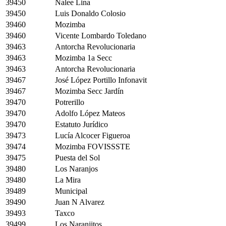
39450
Nalee Lina
39450
Luis Donaldo Colosio
39460
Mozimba
39460
Vicente Lombardo Toledano
39463
Antorcha Revolucionaria
39463
Mozimba 1a Secc
39463
Antorcha Revolucionaria
39467
José López Portillo Infonavit
39467
Mozimba Secc Jardín
39470
Potrerillo
39470
Adolfo López Mateos
39470
Estatuto Jurídico
39473
Lucía Alcocer Figueroa
39474
Mozimba FOVISSSTE
39475
Puesta del Sol
39480
Los Naranjos
39480
La Mira
39489
Municipal
39490
Juan N Alvarez
39493
Taxco
39499
Los Naranjitos