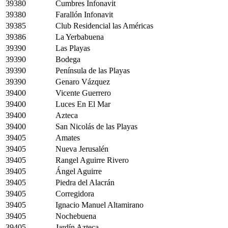
39380
Cumbres Infonavit
39380
Farallón Infonavit
39385
Club Residencial las Américas
39386
La Yerbabuena
39390
Las Playas
39390
Bodega
39390
Península de las Playas
39390
Genaro Vázquez
39400
Vicente Guerrero
39400
Luces En El Mar
39400
Azteca
39400
San Nicolás de las Playas
39405
Amates
39405
Nueva Jerusalén
39405
Rangel Aguirre Rivero
39405
Ángel Aguirre
39405
Piedra del Alacrán
39405
Corregidora
39405
Ignacio Manuel Altamirano
39405
Nochebuena
39405
Jardín Azteca