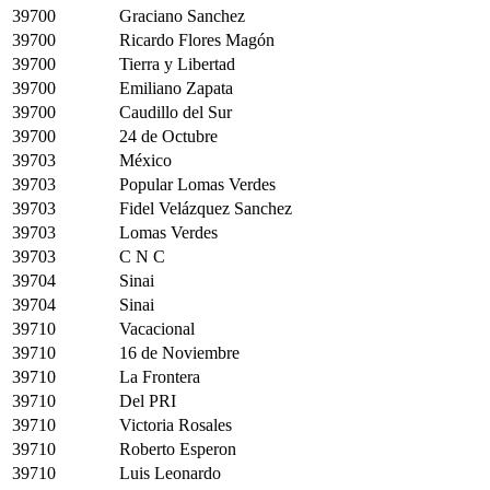
39700
Graciano Sanchez
39700
Ricardo Flores Magón
39700
Tierra y Libertad
39700
Emiliano Zapata
39700
Caudillo del Sur
39700
24 de Octubre
39703
México
39703
Popular Lomas Verdes
39703
Fidel Velázquez Sanchez
39703
Lomas Verdes
39703
C N C
39704
Sinai
39704
Sinai
39710
Vacacional
39710
16 de Noviembre
39710
La Frontera
39710
Del PRI
39710
Victoria Rosales
39710
Roberto Esperon
39710
Luis Leonardo