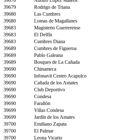
39670
Adolfo López Mateos
39679
Rodrigo de Triana
39680
Las Cumbres
39680
Lomas de Magallanes
39683
Magisterio Guerrerense
39683
El Delfín
39683
Cumbres Diana
39689
Cumbres de Figueroa
39689
Pablo Galeana
39689
Bosques de La Cañada
39690
Chinameca
39690
Infonavit Centro Acapulco
39690
Cañada de los Amates
39690
Club Deportivo
39690
Condesa
39690
Farallón
39699
Villas Condesa
39699
Jardín de los Amates
39700
Emiliano Zapata
39700
El Palmar
39700
Leona Vicario