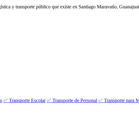
ogística y transporte público que existe en Santiago Maravatío, Guanajua
:
vo
✅ Transporte Escolar
✅ Transporte de Personal
✅ Transporte para M