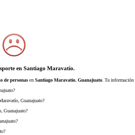
nsporte en Santiago Maravatío.
o de personas
en
Santiago Maravatío
,
Guanajuato
. Tu información 
najuato?
o Maravatío, Guanajuato?
ío, Guanajuato?
anajuato?
to?