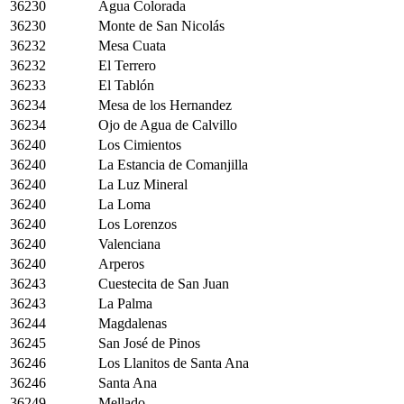
36230
Agua Colorada
36230
Monte de San Nicolás
36232
Mesa Cuata
36232
El Terrero
36233
El Tablón
36234
Mesa de los Hernandez
36234
Ojo de Agua de Calvillo
36240
Los Cimientos
36240
La Estancia de Comanjilla
36240
La Luz Mineral
36240
La Loma
36240
Los Lorenzos
36240
Valenciana
36240
Arperos
36243
Cuestecita de San Juan
36243
La Palma
36244
Magdalenas
36245
San José de Pinos
36246
Los Llanitos de Santa Ana
36246
Santa Ana
36249
Mellado