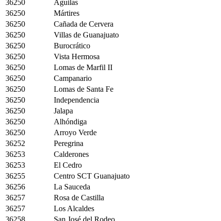
36250
Águilas
36250
Mártires
36250
Cañada de Cervera
36250
Villas de Guanajuato
36250
Burocrático
36250
Vista Hermosa
36250
Lomas de Marfil II
36250
Campanario
36250
Lomas de Santa Fe
36250
Independencia
36250
Jalapa
36250
Alhóndiga
36250
Arroyo Verde
36252
Peregrina
36253
Calderones
36253
El Cedro
36255
Centro SCT Guanajuato
36256
La Sauceda
36257
Rosa de Castilla
36257
Los Alcaldes
36258
San José del Rodeo