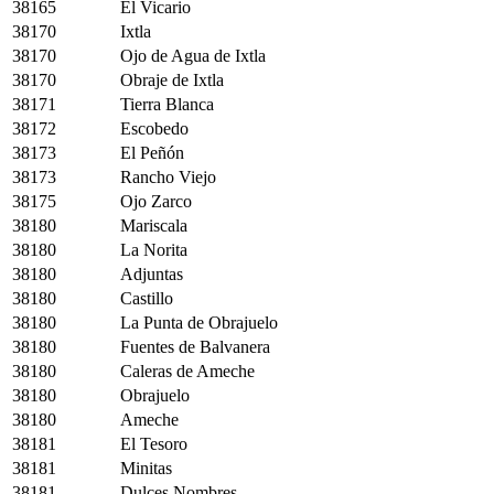
38165
El Vicario
38170
Ixtla
38170
Ojo de Agua de Ixtla
38170
Obraje de Ixtla
38171
Tierra Blanca
38172
Escobedo
38173
El Peñón
38173
Rancho Viejo
38175
Ojo Zarco
38180
Mariscala
38180
La Norita
38180
Adjuntas
38180
Castillo
38180
La Punta de Obrajuelo
38180
Fuentes de Balvanera
38180
Caleras de Ameche
38180
Obrajuelo
38180
Ameche
38181
El Tesoro
38181
Minitas
38181
Dulces Nombres