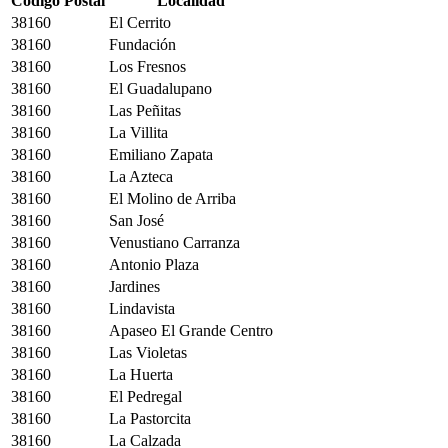
Código Postal
Localidad
38160
El Cerrito
38160
Fundación
38160
Los Fresnos
38160
El Guadalupano
38160
Las Peñitas
38160
La Villita
38160
Emiliano Zapata
38160
La Azteca
38160
El Molino de Arriba
38160
San José
38160
Venustiano Carranza
38160
Antonio Plaza
38160
Jardines
38160
Lindavista
38160
Apaseo El Grande Centro
38160
Las Violetas
38160
La Huerta
38160
El Pedregal
38160
La Pastorcita
38160
La Calzada