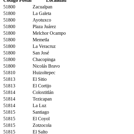
Código Postal
Localidad
51800
Zacualpan
51800
La Galeta
51800
Ayotuxco
51800
Plaza Juárez
51800
Melchor Ocampo
51800
Memetla
51800
La Veracruz
51800
San José
51800
Chacopinga
51800
Nicolás Bravo
51810
Huizoltepec
51813
El Sitio
51813
El Cortijo
51814
Coloxtitlán
51814
Tezicapan
51814
La Luz
51815
Santiago
51815
El Coyol
51815
Zotzocola
51815
El Salto