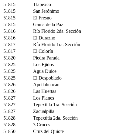
51815
Tlapexco
51815
San Jerónimo
51815
El Fresno
51815
Gama de la Paz
51816
Río Florido 2da. Sección
51816
El Durazno
51817
Río Florido 1ra. Sección
51817
El Colorín
51820
Piedra Parada
51825
Los Ejidos
51825
Agua Dulce
51825
El Despoblado
51826
Apetlahuacan
51826
Las Huertas
51827
Los Planes
51827
Tepextitla 1ra. Sección
51827
Zacualpilla
51828
Tepextitla 2da. Sección
51828
3 Cruces
51850
Cruz del Quiote