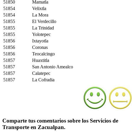
51850
Mamatla
51854
Velixtla
51854
La Mora
51855
El Verdecillo
51855
La Trinidad
51855
Yolotepec
51856
Ixtayotla
51856
Coronas
51856
Teocalcingo
51857
Huaxtitla
51857
San Antonio Amealco
51857
Calatepec
51857
La Cofradia
Comparte tus comentarios sobre los Servicios de
Transporte en Zacualpan.