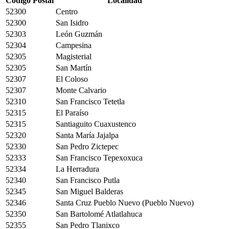
Código Postal
Localidad
52300
Centro
52300
San Isidro
52303
León Guzmán
52304
Campesina
52305
Magisterial
52305
San Martín
52307
El Coloso
52307
Monte Calvario
52310
San Francisco Tetetla
52315
El Paraíso
52315
Santiaguito Cuaxustenco
52320
Santa María Jajalpa
52330
San Pedro Zictepec
52333
San Francisco Tepexoxuca
52334
La Herradura
52340
San Francisco Putla
52345
San Miguel Balderas
52346
Santa Cruz Pueblo Nuevo (Pueblo Nuevo)
52350
San Bartolomé Atlatlahuca
52355
San Pedro Tlanixco