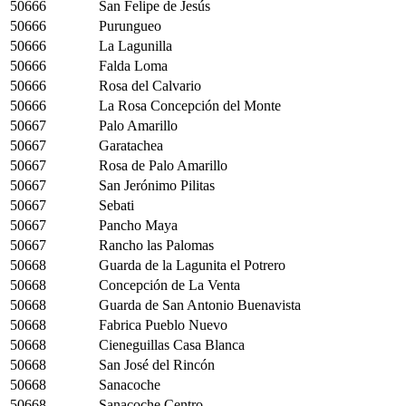
50666
San Felipe de Jesús
50666
Purungueo
50666
La Lagunilla
50666
Falda Loma
50666
Rosa del Calvario
50666
La Rosa Concepción del Monte
50667
Palo Amarillo
50667
Garatachea
50667
Rosa de Palo Amarillo
50667
San Jerónimo Pilitas
50667
Sebati
50667
Pancho Maya
50667
Rancho las Palomas
50668
Guarda de la Lagunita el Potrero
50668
Concepción de La Venta
50668
Guarda de San Antonio Buenavista
50668
Fabrica Pueblo Nuevo
50668
Cieneguillas Casa Blanca
50668
San José del Rincón
50668
Sanacoche
50668
Sanacoche Centro