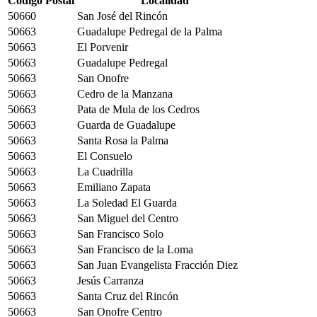
Código Postal
Localidad
50660
San José del Rincón
50663
Guadalupe Pedregal de la Palma
50663
El Porvenir
50663
Guadalupe Pedregal
50663
San Onofre
50663
Cedro de la Manzana
50663
Pata de Mula de los Cedros
50663
Guarda de Guadalupe
50663
Santa Rosa la Palma
50663
El Consuelo
50663
La Cuadrilla
50663
Emiliano Zapata
50663
La Soledad El Guarda
50663
San Miguel del Centro
50663
San Francisco Solo
50663
San Francisco de la Loma
50663
San Juan Evangelista Fracción Diez
50663
Jesús Carranza
50663
Santa Cruz del Rincón
50663
San Onofre Centro