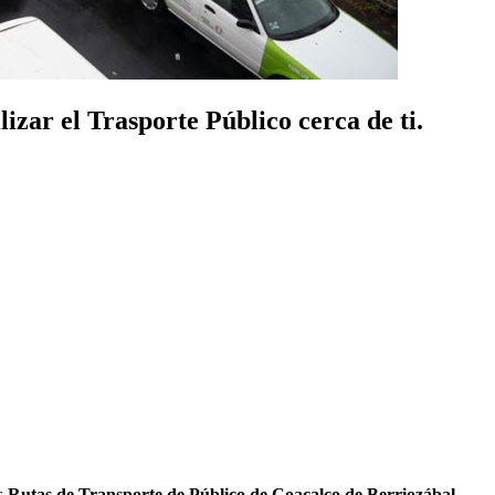
zar el Trasporte Público cerca de ti.
as
Rutas de Transporte de Público de Coacalco de Berriozábal
.