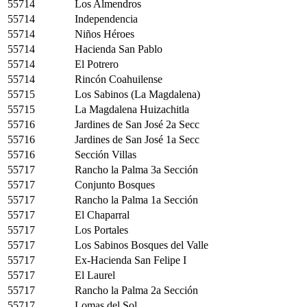
55714
Los Almendros
55714
Independencia
55714
Niños Héroes
55714
Hacienda San Pablo
55714
El Potrero
55714
Rincón Coahuilense
55715
Los Sabinos (La Magdalena)
55715
La Magdalena Huizachitla
55716
Jardines de San José 2a Secc
55716
Jardines de San José 1a Secc
55716
Sección Villas
55717
Rancho la Palma 3a Sección
55717
Conjunto Bosques
55717
Rancho la Palma 1a Sección
55717
El Chaparral
55717
Los Portales
55717
Los Sabinos Bosques del Valle
55717
Ex-Hacienda San Felipe I
55717
El Laurel
55717
Rancho la Palma 2a Sección
55717
Lomas del Sol