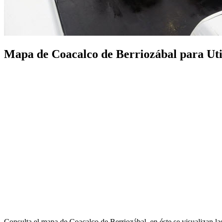
Mapa de Coacalco de Berriozábal para Utili
Consulta el mapa de Coacalco de Berriozábal, en éste se visualizan l