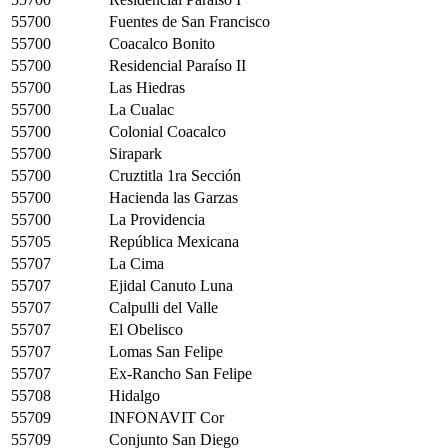
55700
Fuentes de San Francisco
55700
Coacalco Bonito
55700
Residencial Paraíso II
55700
Las Hiedras
55700
La Cualac
55700
Colonial Coacalco
55700
Sirapark
55700
Cruztitla 1ra Sección
55700
Hacienda las Garzas
55700
La Providencia
55705
República Mexicana
55707
La Cima
55707
Ejidal Canuto Luna
55707
Calpulli del Valle
55707
El Obelisco
55707
Lomas San Felipe
55707
Ex-Rancho San Felipe
55708
Hidalgo
55709
INFONAVIT Cor
55709
Conjunto San Diego