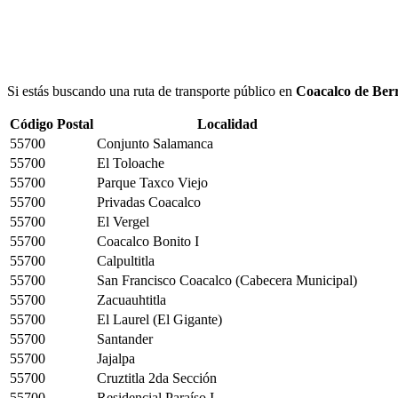
Si estás buscando una ruta de transporte público en
Coacalco de Ber
Código Postal
Localidad
55700
Conjunto Salamanca
55700
El Toloache
55700
Parque Taxco Viejo
55700
Privadas Coacalco
55700
El Vergel
55700
Coacalco Bonito I
55700
Calpultitla
55700
San Francisco Coacalco (Cabecera Municipal)
55700
Zacuauhtitla
55700
El Laurel (El Gigante)
55700
Santander
55700
Jajalpa
55700
Cruztitla 2da Sección
55700
Residencial Paraíso I