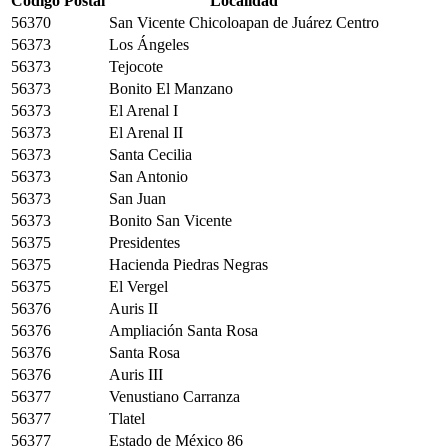
Código Postal
Localidad
56370
San Vicente Chicoloapan de Juárez Centro
56373
Los Ángeles
56373
Tejocote
56373
Bonito El Manzano
56373
El Arenal I
56373
El Arenal II
56373
Santa Cecilia
56373
San Antonio
56373
San Juan
56373
Bonito San Vicente
56375
Presidentes
56375
Hacienda Piedras Negras
56375
El Vergel
56376
Auris II
56376
Ampliación Santa Rosa
56376
Santa Rosa
56376
Auris III
56377
Venustiano Carranza
56377
Tlatel
56377
Estado de México 86