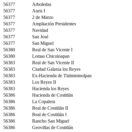
56377
Arboledas
56377
Auris I
56377
2 de Marzo
56377
Ampliación Presidentes
56377
Navidad
56377
San José
56377
San Miguel
56380
Real de San Vicente I
56380
Lomas Chicoloapan
56383
Real de San Vicente II
56383
Ciudad Galaxia los Reyes
56383
Ex-Hacienda de Tlalmininolpan
56383
Los Reyes II
56383
Hacienda los Reyes
56386
Hacienda de Costitlán
56386
La Copalera
56386
Real de Costitlán II
56386
Real de Costitlán I
56386
Rancho San Miguel
56386
Geovillas de Costitlán