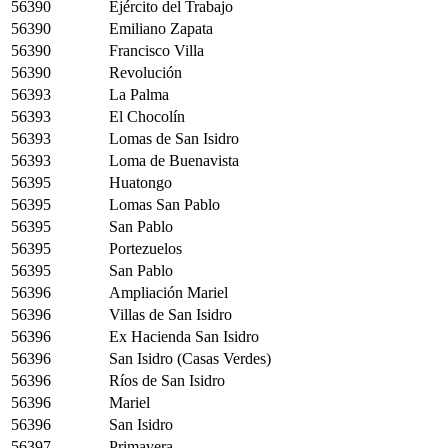
56390
Ejército del Trabajo
56390
Emiliano Zapata
56390
Francisco Villa
56390
Revolución
56393
La Palma
56393
El Chocolín
56393
Lomas de San Isidro
56393
Loma de Buenavista
56395
Huatongo
56395
Lomas San Pablo
56395
San Pablo
56395
Portezuelos
56395
San Pablo
56396
Ampliación Mariel
56396
Villas de San Isidro
56396
Ex Hacienda San Isidro
56396
San Isidro (Casas Verdes)
56396
Ríos de San Isidro
56396
Mariel
56396
San Isidro
56397
Primavera